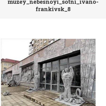
muzey_nebesnoyi_sotni_ivano-
frankivsk_8