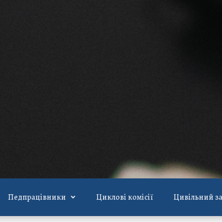
Педпрацівники
Циклові комісії
Цивільний з