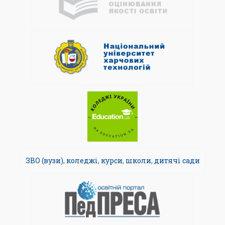
ЗВО (вузи)
,
коледжі
,
курси
,
школи
,
дитячі сади