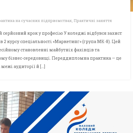
актика на сучасних підприємствах
,
Практичні заняття
серйозний крок у професію У коледжі відбувся захист
 2 курсу спеціальності «Маркетинг» (група МК-8). Цей
есійному становленні майбутніх фахівців та
ому бізнес-середовищі. Переддипломна практика — це
межі аудиторії й […]