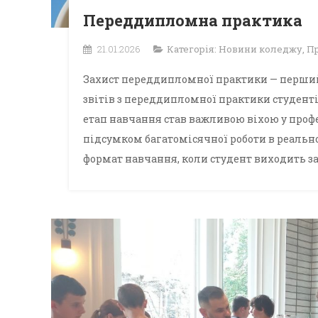
Переддипломна практика
21.01.2026
Категорія:
Новини коледжу
,
Пр
Захист переддипломної практики — перший 
звітів з переддипломної практики студентів
етап навчання став важливою віхою у проф
підсумком багатомісячної роботи в реальн
формат навчання, коли студент виходить за 