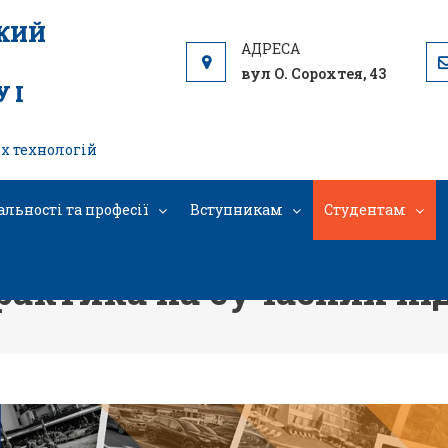
ЬКИЙ
вул О. Сорохтея, 43
 І
х технологій
альності та професії
Вступникам
Студентам
Практика на сучасних п