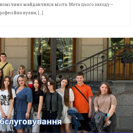
ономічних майданчиків міста. Мета цього заходу –
офесійна кухня, […]