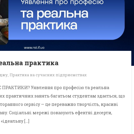
реальна практика
еджу
,
Практика на сучасних підприємствах
ПРАКТИКИ? Уявлення про професію та реальна
рших практичних занять багатьом студентам здається, що
торанного сервісу — це переважно творчість, красиві
ану. Соціальні мережі показують ефектні десерти,
 «ідеальну […]