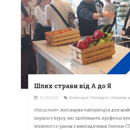
Шлях страви від А до Я
20.09.2025
Категорія:
Екскурсії
,
Новини 
«Omnivore»: кулінарна лабораторія для майб
першого курсу, які здобувають професію кух
технології» разом з викладачами Опесею 