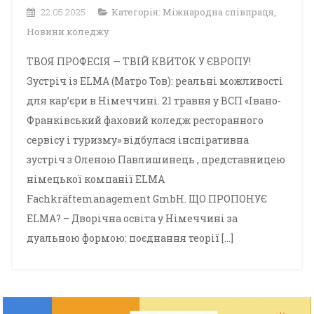
22.05.2025
Категорія:
Міжнародна співпраця
,
Новини коледжу
ТВОЯ ПРОФЕСІЯ — ТВІЙ КВИТОК У ЄВРОПУ!
Зустріч із ELMA (Матро Тов): реальні можливості
для кар’єри в Німеччині. 21 травня у ВСП «Івано-
Франківський фаховий коледж ресторанного
сервісу і туризму» відбулася інспіративна
зустріч з Оленою Павлишинець , представницею
німецької компанії ELMA
Fachkräftemanagement GmbH. ЩО ПРОПОНУЄ
ELMA? – Дворічна освіта у Німеччині за
дуальною формою: поєднання теорії […]