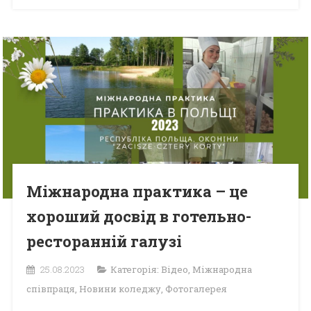
Міжнародна практика – це
хороший досвід в готельно-
ресторанній галузі
25.08.2023
Категорія:
Відео
,
Міжнародна
співпраця
,
Новини коледжу
,
Фотогалерея