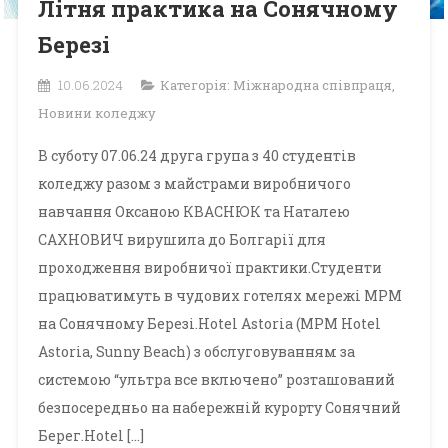
Літня практика на Сонячному
Березі
10.06.2024
Категорія:
Міжнародна співпраця
,
Новини коледжу
В суботу 07.06.24 друга група з 40 студентів
коледжу разом з майстрами виробничого
навчання Оксаною КВАСНЮК та Наталею
САХНОВИЧ вирушила до Болгарії для
проходження виробничої практики.Студенти
працюватимуть в чудових готелях мережі MPM
на Сонячному Березі.Hotel Astoria (MPM Hotel
Astoria, Sunny Beach) з обслуговуванням за
системою “ультра все включено” розташований
безпосередньо на набережній курорту Сонячний
Берег.Hotel […]