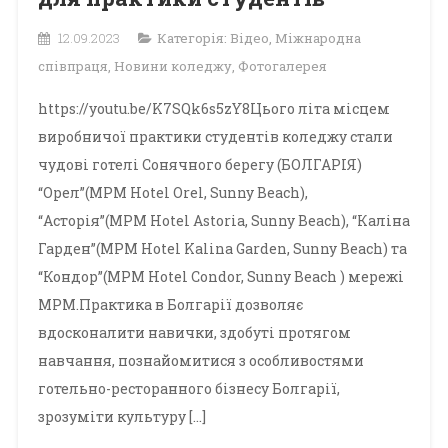
12.09.2023
Категорія:
Відео
,
Міжнародна
співпраця
,
Новини коледжу
,
Фотогалерея
https://youtu.be/K7SQk6s5zY8Цього літа місцем
виробничої практики студентів коледжу стали
чудові готелі Сонячного берегу (БОЛГАРІЯ)
“Орел”(MPM Hotel Orel, Sunny Beach),
“Асторія”(MPM Hotel Astoria, Sunny Beach), “Каліна
Гарден”(MPM Hotel Kalina Garden, Sunny Beach) та
“Кондор”(MPM Hotel Condor, Sunny Beach ) мережі
MPM.Практика в Болгарії дозволяє
вдосконалити навички, здобуті протягом
навчання, познайомитися з особливостями
готельно-ресторанного бізнесу Болгарії,
зрозуміти культуру […]