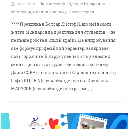
05.09.2025
Категорія:
Відео
,
Міжнародна
співпраця
,
Новини коледжу
,
Фотогалерея
???? Практика в Болгарії: історії, що змінюють
життя Міжнародна практика для студентів — це
не лише робота в іншій країні. Це випробування,
яке формує професійний характер, відкриває
нові горизонти й дарує упевненість у власних
силах. Цього літа студентки нашого коледжу
Дарія СОВА (спеціальність «Харчові технології»),
Софія ЯЦИНА (група «Кондитер») та Христина
МАРУСЯК (група «Кондитер») разом […]