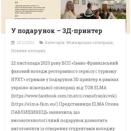
У подарунок – 3Д-принтер
23.11.2023
Категорія:
Міжнародна співпраця
,
Новини коледжу
22 листопада 2023 року ВСП «Івано-Франківський
фаховий коледж ресторанного сервісу і туризму
НУХТ» отримав у подарунок 3D принтер в рамках
україно-німецької співпраці від ТОВ ELMA
(https://www.facebook.com/matro.ivanofrankivsk)
(https://elma-fkm.eu/) Представниця ELMA Олена
ПАВЛИШИНЕЦЬ зазначила, що
високотехнологічний подарунок дозволить
виготовляти із створених студентами коледжу