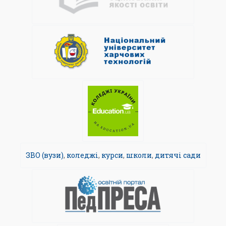
ЗВО (вузи)
,
коледжі
,
курси
,
школи
,
дитячі сади