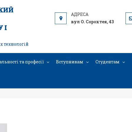
ЬКИЙ
вул О. Сорохтея, 43
 І
х технологій
альності та професії
Вступникам
Студентам
електронних підручників і матері