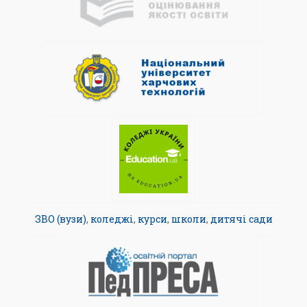
ЗВО (вузи)
,
коледжі
,
курси
,
школи
,
дитячі сади