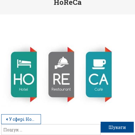
HoReCa
У сфері HoReCa немає випадкових процесів