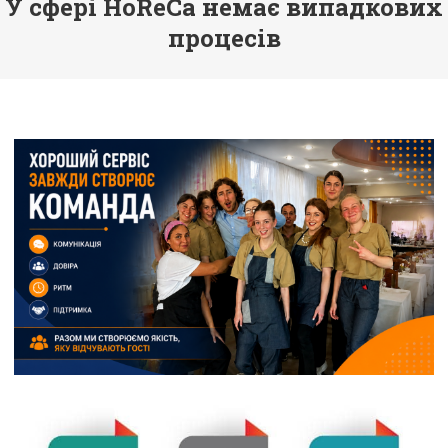
У сфері HoReCa немає випадкових
процесів