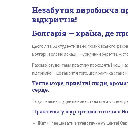
Незабутня виробнича пр
відкриттів!
Болгарія — країна, де п
Цього літа 52 студенти Івано-Франківського фахо
Болгарії. Головні локації — Сонячний берег та міс
Разом зі студентами практику проходять і наші 
підтримка — це гарантія того, що практика стане н
Тепле море, привітні люди, аром
серце.
Та для наших студентів вона стала ще й місцем, де
Практика у курортних готелях Бо
Жити і працювати в туристичному центрі Єв