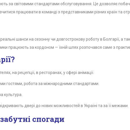
ють за світовими стандартами обслуговування. Це дозволяє побачи
вчитися працювати в команді з представниками різних країн та о
льні шанси на сезонну чи довгострокову роботу в Болгарії, а також
ики працюють за кордоном — їхній шлях розпочався саме з практи
рії?
елях, на рецепції, в ресторанах, у сфері анімації.
ими гостями, робота за міжнародними стандартами.
ва культура.
ідкривають двері до нових можливостей в Україні та за її межами.
езабутні спогади