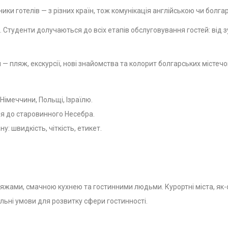
вники готелів — з різних країн, тож комунікація англійською чи бо
. Студенти долучаються до всіх етапів обслуговування гостей: від зу
ни — пляж, екскурсії, нові знайомства та колорит болгарських містечо
 Німеччини, Польщі, Ізраїлю.
ія до старовинного Несебра.
: швидкість, чіткість, етикет.
ляжами, смачною кухнею та гостинними людьми. Курортні міста, я
еальні умови для розвитку сфери гостинності.