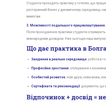
Студенти проходять практику у готелях, що працю
ресторанний бізнес у динамічному середовищі, на
вимогам.
3. Можливості подальшого працевлаштування.
Після проходження практики студенти отримують реа
міжнародним досвідом. Уже сьогодні наші випускн
Що дає практика в Болга
Занурення в реальне середовище
:
робота в гот
Професійне зростання
:
спілкування з іноземн
Особистий розвиток
:
нові друзі, нова мова, но
Сертифікати та рекомендації
:
документи, що в
Відпочинок + досвід = н