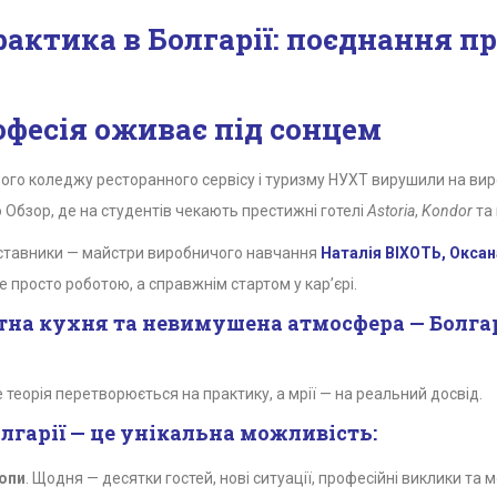
актика в Болгарії: поєднання пр
рофесія оживає під сонцем
вого коледжу ресторанного сервісу і туризму НУХТ вирушили на ви
то Обзор, де на студентів чекають престижні готелі
Astoria
,
Kondor
та 
наставники — майстри виробничого навчання
Наталія ВІХОТЬ, Окса
е просто роботою, а справжнім стартом у кар’єрі.
атна кухня та невимушена атмосфера — Болга
 теорія перетворюється на практику, а мрії — на реальний досвід.
лгарії — це унікальна можливість:
ропи
. Щодня — десятки гостей, нові ситуації, професійні виклики та