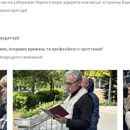
ас на узбережжі Чорного моря, відкрити нові місця: історичну Вар
авжня пригода!
аудиторії.
ики, яскравих вражень та професійного зростання!
іжнародного визнання!