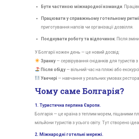
Бути частиною міжнародної команди
. Праці
Працювати у справжньому готельному ритмі
приготування напоїв чи організації дозвілля.
Поєднувати роботу та відпочинок
. Після змі
У Болгарії кожен день — це новий досвід:
Зранку
— сервірування сніданків для туристів з
Після обіду
— вільний час на пляжі або екскурс
Увечері
— навчання у реальних умовах ресторану
Чому саме Болгарія?
1. Туристична перлина Європи.
Болгарія — це країна з теплим морем, піщаними п
мільйони туристів з усього світу. Тут створено ід
2. Міжнародні готельні мережі.