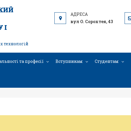
ЬКИЙ
вул О. Сорохтея, 43
 І
х технологій
альності та професії
Вступникам
Студентам
я — країна, де професія оживає пі