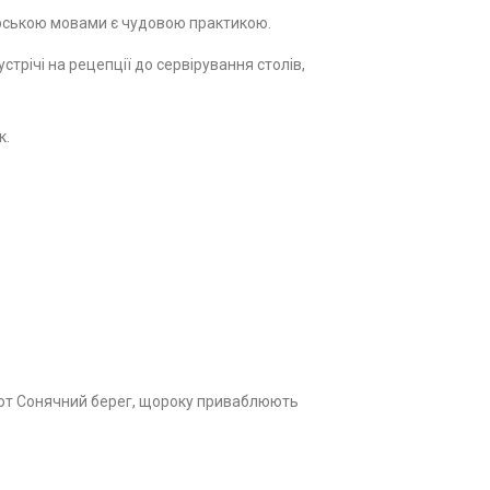
лгарською мовами є чудовою практикою.
стрічі на рецепції до сервірування столів,
к.
к-от Сонячний берег, щороку приваблюють