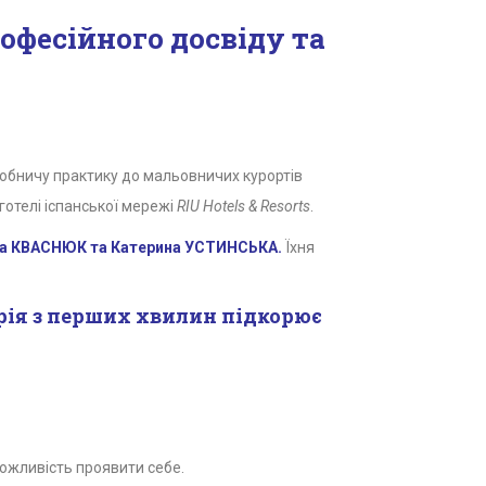
офесійного досвіду та
робничу практику до мальовничих курортів
готелі іспанської мережі
RIU Hotels & Resorts
.
на КВАСНЮК та Катерина УСТИНСЬКА.
Їхня
рія з перших хвилин підкорює
 можливість проявити себе.