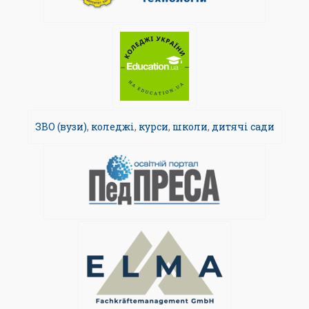
ЗВО (вузи)
,
коледжі
,
курси
,
школи
,
дитячі сади