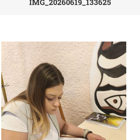
IMG_20260619_133625