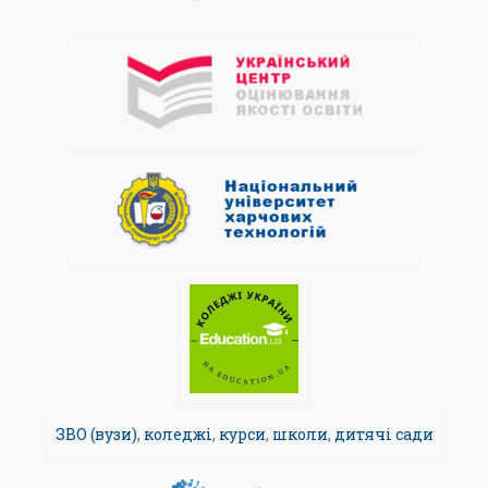
ЗВО (вузи)
,
коледжі
,
курси
,
школи
,
дитячі сади