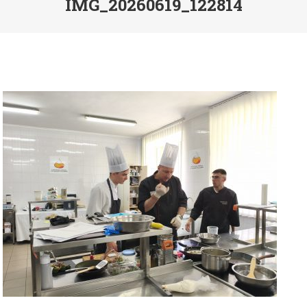
IMG_20260619_122814