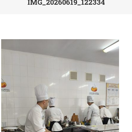
IMG_20260619_122334