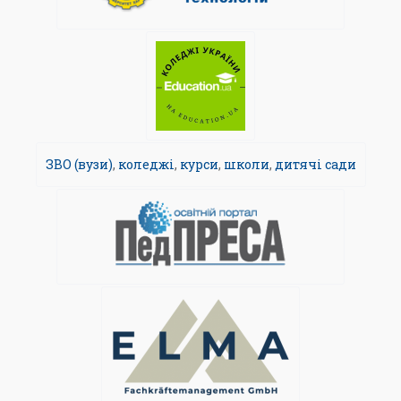
ЗВО (вузи)
,
коледжі
,
курси
,
школи
,
дитячі сади