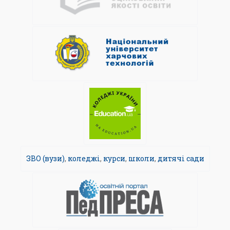
ЗВО (вузи)
,
коледжі
,
курси
,
школи
,
дитячі сади