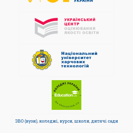
ЗВО (вузи)
,
коледжі
,
курси
,
школи
,
дитячі сади