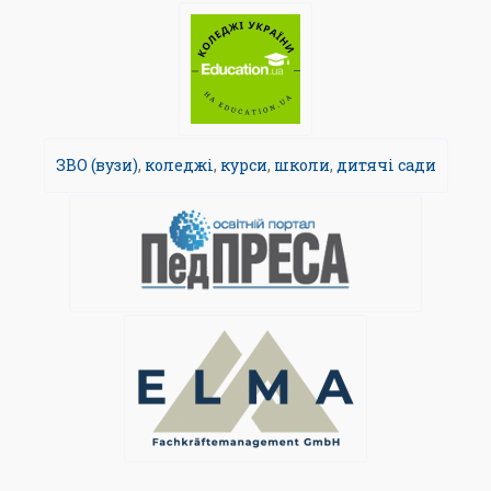
ЗВО (вузи)
,
коледжі
,
курси
,
школи
,
дитячі сади