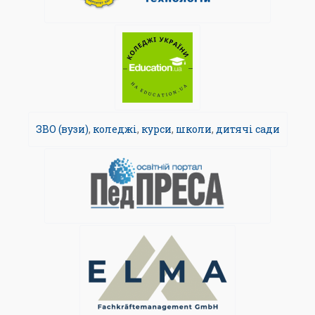
ЗВО (вузи)
,
коледжі
,
курси
,
школи
,
дитячі сади