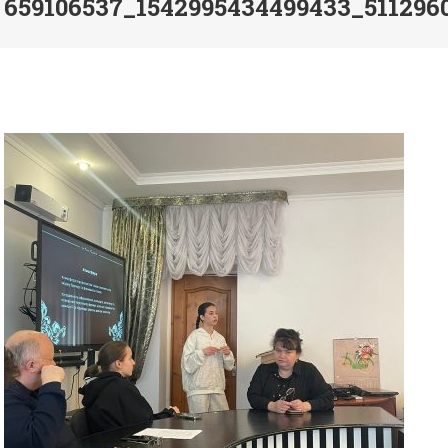
659106537_1542995434499433_511296