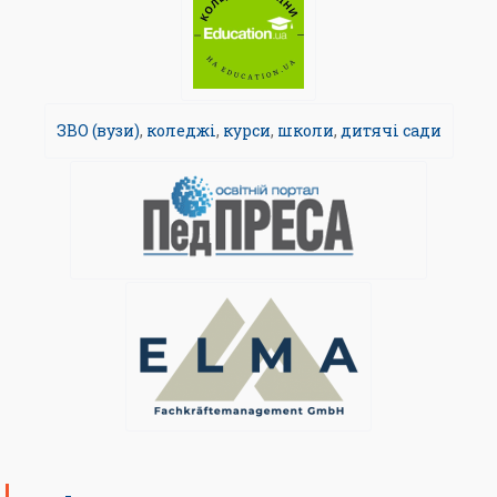
ЗВО (вузи)
,
коледжі
,
курси
,
школи
,
дитячі сади