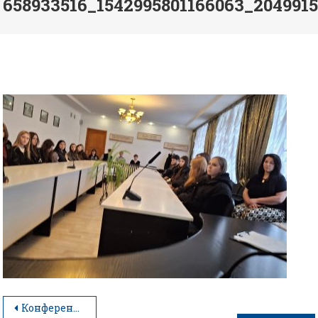
658933516_1542995801166063_204991
Конференція: маркетинг по-новому