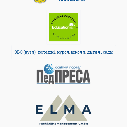
ЗВО (вузи)
,
коледжі
,
курси
,
школи
,
дитячі сади