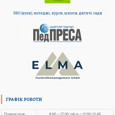
ЗВО (вузи)
,
коледжі
,
курси
,
школи
,
дитячі сади
ГРАФІК РОБОТИ
Понеділок
8:00 – 17:00; обід – 12:00-12:45