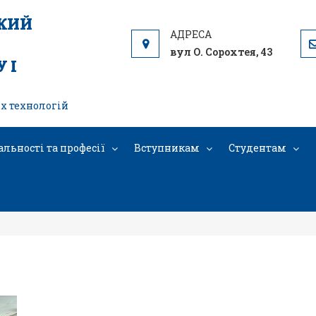
ЬКИЙ
вул О. Сорохтея, 43
 І
х технологій
альності та професії
Вступникам
Студентам
1000018292