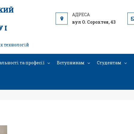
ЬКИЙ
вул О. Сорохтея, 43
 І
х технологій
альності та професії
Вступникам
Студентам
6