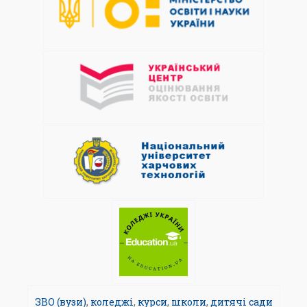
ЗВО (вузи)
,
коледжі
,
курси
,
школи
,
дитячі сади