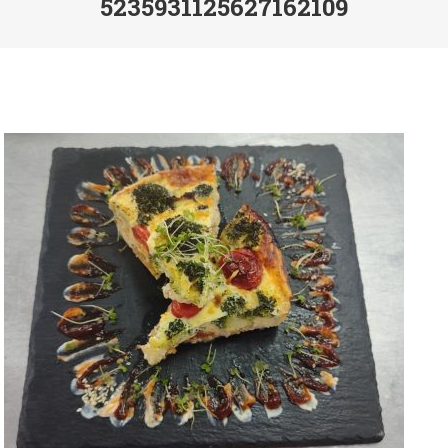
5235931125627162109