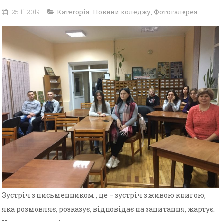
25.11.2019
Категорія:
Новини коледжу
,
Фотогалерея
Зустріч з письменником , це – зустріч з живою книгою,
яка розмовляє, розказує, відповідає на запитання, жартує.