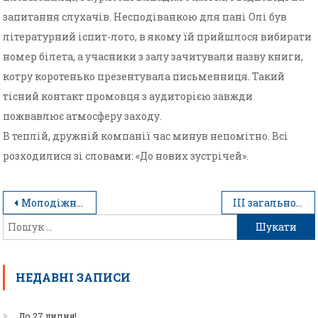
запитання слухачів. Несподіванкою для пані Олі був
літературний іспит-лото, в якому їй прийшлося вибирати
номер білета, а учасники з залу зачитували назву книги,
котру коротенько презентувала письменниця. Такий
тісний контакт промовця з аудиторією завжди
пожвавлює атмосферу заходу.
В теплій, дружній компанії час минув непомітно. Всі
розходилися зі словами: «До нових зустрічей».
Молодіжний форум «Живи та працюй в Україні»
ІІІ загальноміський турнір «Шкільна кулінарна ліга – 2019» розпочато!
НЕДАВНІ ЗАПИСИ
До 27 липня!