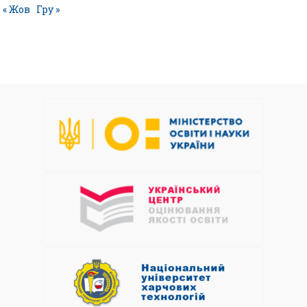
« Жов
Гру »