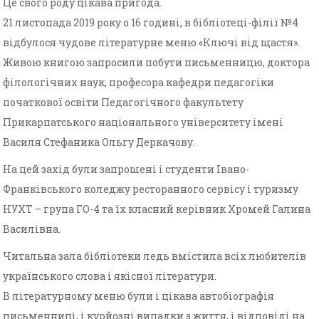
Це свого роду цікава пригода.
21 листопада 2019 року о 16 годині, в бібліотеці-філії №4
відбулося чудове літературне меню «Ключі від щастя».
Живою книгою запросили побути письменницю, доктора
філологічних наук, професора кафедри педагогіки
початкової освіти Педагогічного факультету
Прикарпатського національного університету імені
Василя Стефаника Ольгу Деркачову.
На цей захід були запрошені і студенти Івано-
Франківського коледжу ресторанного сервісу і туризму
НУХТ – група ГО-4 та їх класний керівник Хромей Галина
Василівна.
Читальна зала бібліотеки ледь вмістила всіх любителів
українського слова і якісної літератури.
В літературному меню були і цікава автобіографія
письменниці, і курйозні випадки з життя, і відповіді на