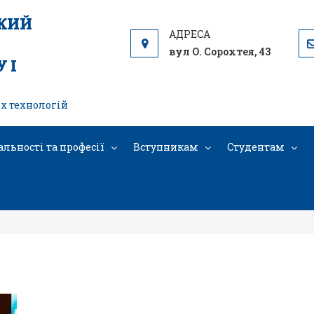
ЬКИЙ
вул О. Сорохтея, 43
 І
х технологій
альності та професії
Вступникам
Студентам
4