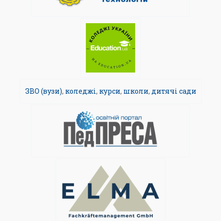
ЗВО (вузи)
,
коледжі
,
курси
,
школи
,
дитячі сади