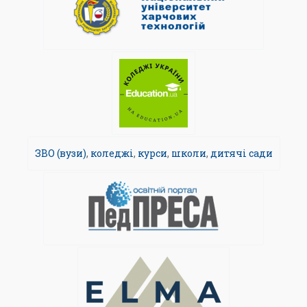
ЗВО (вузи)
,
коледжі
,
курси
,
школи
,
дитячі сади