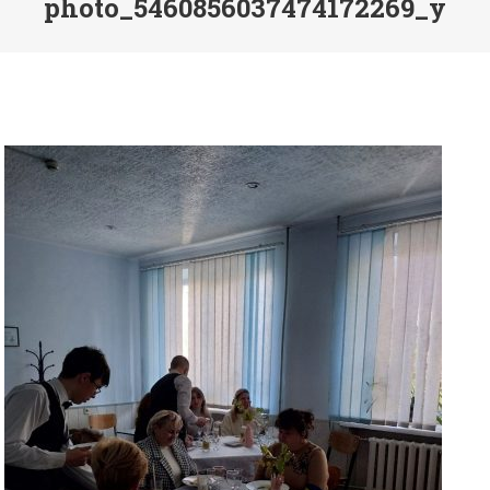
photo_5460856037474172269_y