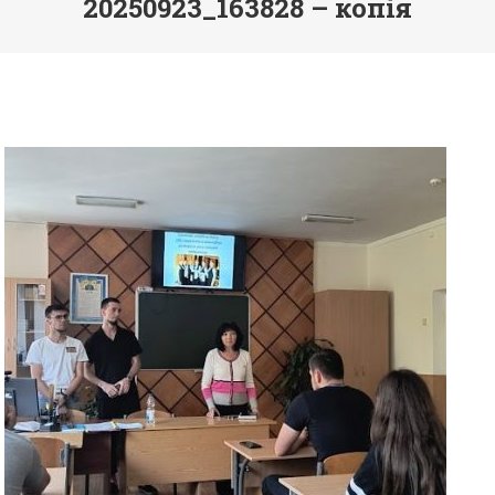
20250923_163828 – копія