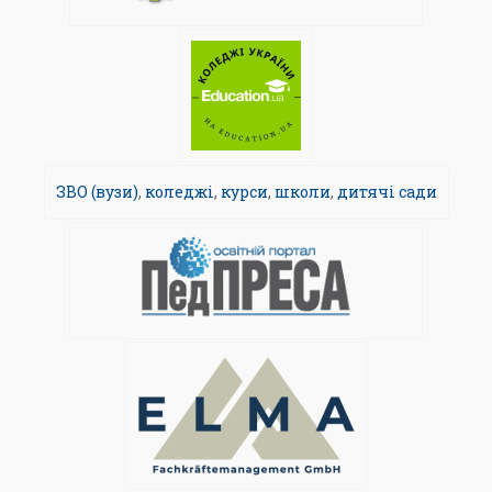
ЗВО (вузи)
,
коледжі
,
курси
,
школи
,
дитячі сади