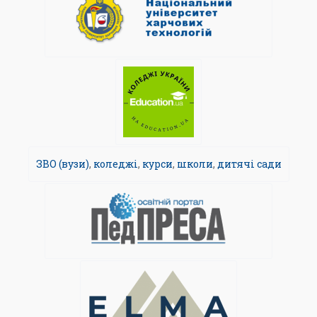
ЗВО (вузи)
,
коледжі
,
курси
,
школи
,
дитячі сади