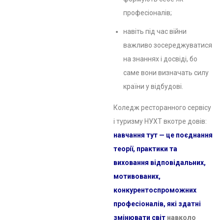
професіоналів;
навіть під час війни
важливо зосереджуватися
на знаннях і досвіді, бо
саме вони визначать силу
країни у відбудові.
Коледж ресторанного сервісу
і туризму НУХТ вкотре довів:
навчання тут — це поєднання
теорії, практики та
виховання відповідальних,
мотивованих,
конкурентоспроможних
професіоналів, які здатні
змінювати світ
навколо