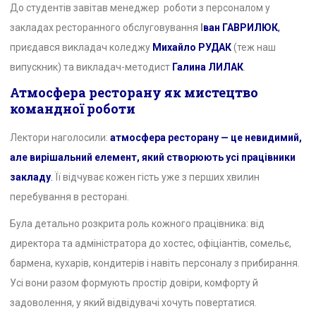
До студентів завітав менеджер роботи з персоналом у
закладах ресторанного обслуговування
І
ван ГАВРИЛЮК
,
приєдався викладач коледжу
Михайло РУДАК
(теж наш
випускник) та викладач-методист
Галина ЛИЛАК
.
Атмосфера ресторану як мистецтво
командної роботи
Лектори наголосили:
атмосфера ресторану —
це невидимий,
але вирішальний елемент, який створюють усі працівники
закладу
.
Її відчуває кожен гість уже з перших хвилин
перебування в ресторані.
Була детально розкрита роль кожного працівника: від
директора та адміністратора до хостес, офіціантів, сомельє,
бармена, кухарів, кондитерів і навіть персоналу з прибирання.
Усі вони разом формують простір довіри, комфорту й
задоволення, у який відвідувачі хочуть повертатися.