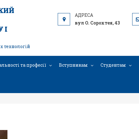
ЬКИЙ
вул О. Сорохтея, 43
 І
х технологій
альності та професії
Вступникам
Студентам
раження_viber_2024-10-23_16-22-27