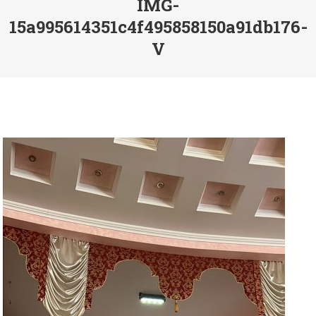
IMG-
15a995614351c4f495858150a91db176-
V