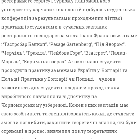
ресторанного сервісу і туризму Національного
університету харчових технологій відбулась студентська
конференція за результатами проходження літньої
практики із студентами в сучасних закладах
ресторанного господарства міста Івано-Франківськ, а саме
: “Гастробар Балкон”, “Pasage Gartenberg”, “Під Явором”,
“Черчіль”, “Гражда”, “Лейбова Гора”, “Вінігрет”, “Палац-
Морган”, “Корчма на озерах”. А також наші студенти
проходили практику за межами України у Болгарії та
Польщі.Практика у Болгарії чи Польщі – чудова
можливість для студентів поєднати проходження
виробничого навчання та відпочинку на
Чорноморському узбережжі. Кожен з цих закладів має
свою особливість та спеціалізованість кухні, де студенти
змогли поглибити, закріпити теоретичні знання, які були
отримані в процесі вивчення циклу теоретичних