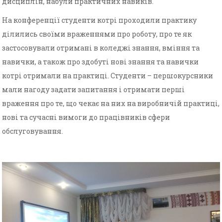
дисциплін, набули практичних навиків.
На конференції студенти котрі проходили практику
ділились своїми враженнями про роботу, про те як
застосовували отримані в коледжі знання, вміння та
навички, а також про здобуті нові знання та навички
котрі отримали на практиці. Студенти – першокурсники
мали нагоду задати запитання і отримати перші
враження про те, що чекає на них на виробничій практиці,
нові та сучасні вимоги до працівників сфери
обслуговування.