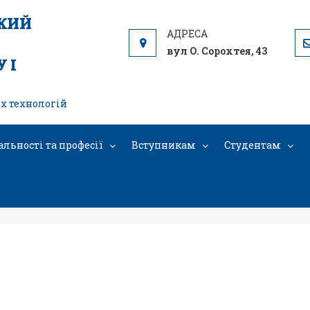
ЬКИЙ
вул О. Сорохтея, 43
 І
х технологій
альності та професії
Вступникам
Студентам
Правила ІФКРСіТ НУХТ-2020+змін