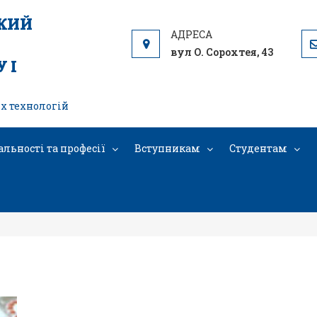
ЬКИЙ
вул О. Сорохтея, 43
 І
х технологій
альності та професії
Вступникам
Студентам
IMG_20251217_125308