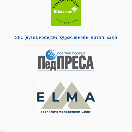
ЗВО (вузи)
,
коледжі
,
курси
,
школи
,
дитячі сади