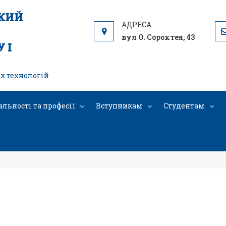
ЬКИЙ
вул О. Сорохтея, 43
 І
х технологій
альності та професії
Вступникам
Студентам
images