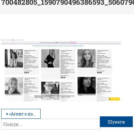
700482805_1590790496386593_506079
«Агент з постачання. Продавець» після 9 класу