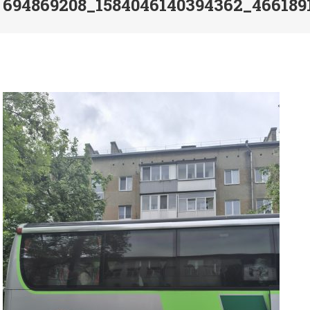
694869208_1584046140394362_466189