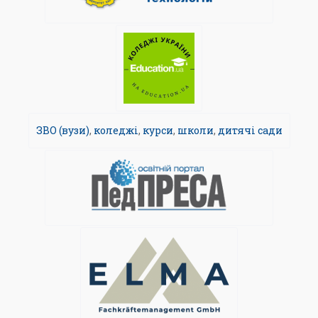
ЗВО (вузи)
,
коледжі
,
курси
,
школи
,
дитячі сади