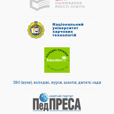
ЗВО (вузи)
,
коледжі
,
курси
,
школи
,
дитячі сади