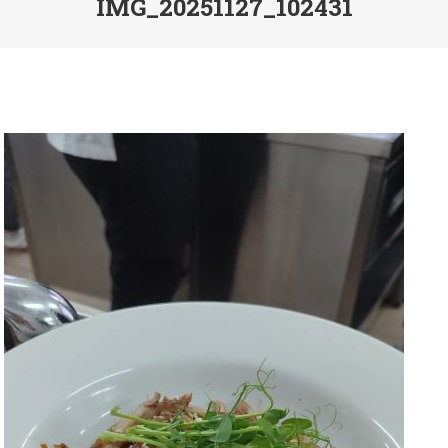
IMG_20251127_102431