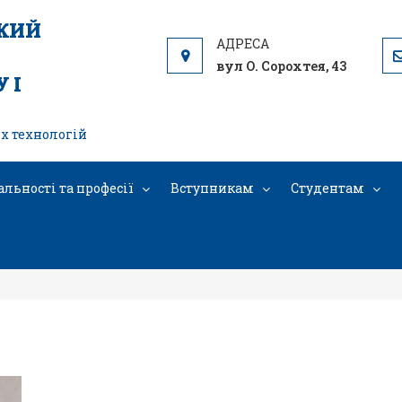
ЬКИЙ
вул О. Сорохтея, 43
 І
х технологій
альності та професії
Вступникам
Студентам
22_1502932928505684_8650033381950