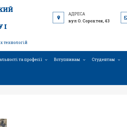
ЬКИЙ
вул О. Сорохтея, 43
 І
х технологій
альності та професії
Вступникам
Студентам
5235931125627162121