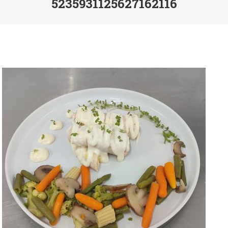
5235931125627162116