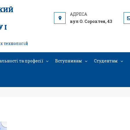
ЬКИЙ
вул О. Сорохтея, 43
 І
х технологій
альності та професії
Вступникам
Студентам
Зустріч (Презентація) (1)