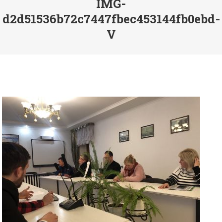
IMG-
d2d51536b72c7447fbec453144fb0ebd-
V