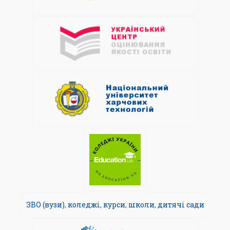
ЗВО (вузи)
,
коледжі
,
курси
,
школи
,
дитячі сади