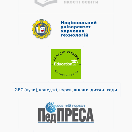
ЗВО (вузи)
,
коледжі
,
курси
,
школи
,
дитячі сади