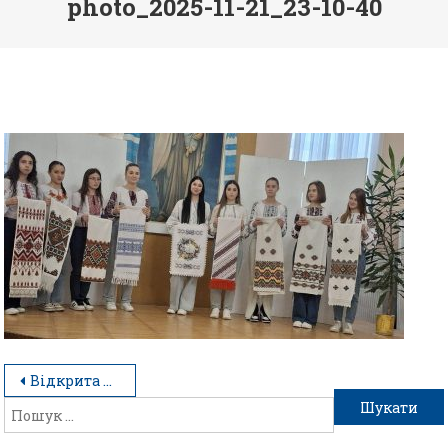
photo_2025-11-21_23-10-40
Відкрита виховна година «Мій рушник – мій оберіг»