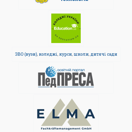
ЗВО (вузи)
,
коледжі
,
курси
,
школи
,
дитячі сади